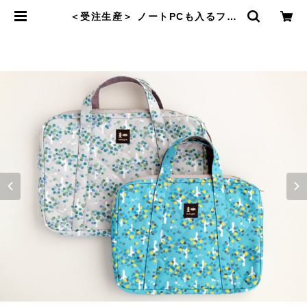
＜受注生産＞ ノートPCも入るファ
イルバッグ | nocogou online sh
op