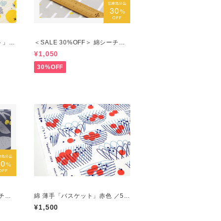
ト」黄
＜SALE 30%OFF＞ 綿シーチン
グ「小枝」ライトグレー／50cm
¥1,050
につき
30%OFF
ーチン
綿 薄手「バスケット」赤色 ／50
ル／5
cmにつき
¥1,500