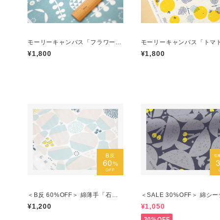
モーリーキャンバス「フラワーベ
モーリーキャンバス「トマ
ッド」ブルー ／50cmにつき
色 ／50cmにつき
¥1,800
¥1,800
＜B反 60%OFF＞ 綿薄手「石
＜SALE 30%OFF＞ 綿シ
垣」水色 ／＊1mにつき＊
グ「ロクワット」チャコー
¥1,200
¥1,050
0cmにつき
30%OFF