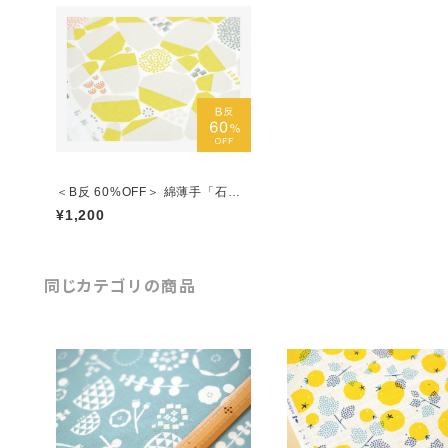
＜B反 60%OFF＞ 綿薄手「石
垣」黄色 ／＊1mにつき＊
¥1,200
同じカテゴリの商品