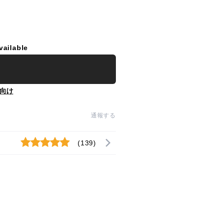
vailable
向け
通報する
(139)