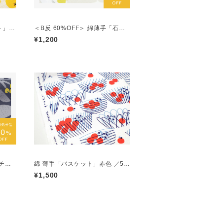
ト」黄
＜B反 60%OFF＞ 綿薄手「石
垣」黄色 ／＊1mにつき＊
¥1,200
ーチン
綿 薄手「バスケット」赤色 ／50
ル／5
cmにつき
¥1,500