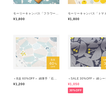
モーリーキャンバス「フラワーベ
モーリーキャンバス「トマ
ッド」ブルー ／50cmにつき
色 ／50cmにつき
¥1,800
¥1,800
＜B反 60%OFF＞ 綿薄手「石
＜SALE 30%OFF＞ 綿シ
垣」水色 ／＊1mにつき＊
グ「ロクワット」チャコー
¥1,200
¥1,050
0cmにつき
30%OFF