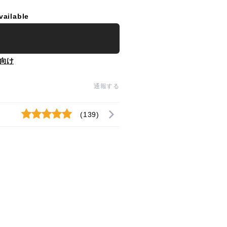
vailable
向け
通報する
(139)